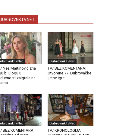
DUBROVNKTV.NET
ubrovnikTvNet
DubrovnikTvNet
/ Nea Martinović zna
TV/ BEZ KOMENTARA:
ju bi ulogu u
Otvorene 77. Dubrovačke
dućnosti zaigrala na
ljetne igre
rama
ubrovnikTvNet
DubrovnikTvNet
V/ BEZ KOMENTARA:
TV/ KRONOLOGIJA