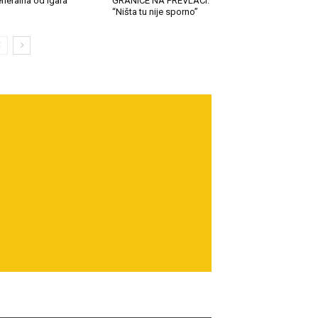
neralna od Igara
GRANICE NA PREVLACI:
“Ništa tu nije sporno”