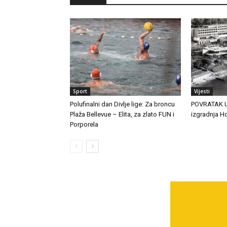
Sport
Vijesti
Polufinalni dan Divlje lige: Za broncu
POVRATAK U 
Plaža Bellevue – Elita, za zlato FUN i
izgradnja Ho
Porporela