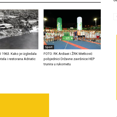
Ge
Sport
1963. Kako je izgledala
FOTO: RK Ardiaei i ŽRK Metković
tela i restorana Adriatic
pobjednici Državne završnice HEP
trunira u rukometu