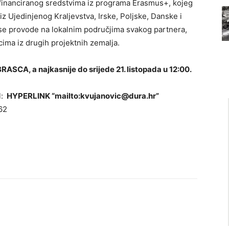
, financiranog sredstvima iz programa Erasmus+, kojeg
z Ujedinjenog Kraljevstva, Irske, Poljske, Danske i
 se provode na lokalnim područjima svakog partnera,
cima iz drugih projektnih zemalja.
BRASCA
, a najkasnije do srijede 21. listopada u 12:00.
l:
HYPERLINK “mailto:kvujanovic@dura.hr”
62