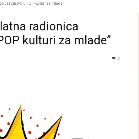
"Poduzetništvo u POP kulturi za mlade"
splatna radionica
POP kulturi za mlade”
0