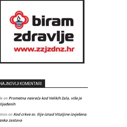
NAJNOVIJI KOMENTARI
Prometna nesreća kod Velikih žala, više je
le
on
lijeđenih
Kod crkve sv. Ilije iznad Vitaljine izvješena
amon
on
pska zastava