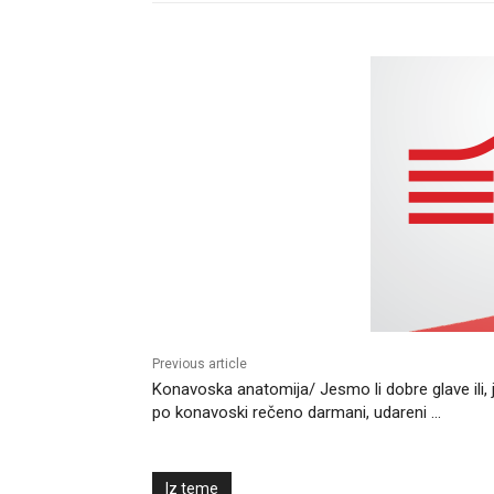
Previous article
Konavoska anatomija/ Jesmo li dobre glave ili, 
po konavoski rečeno darmani, udareni …
Iz teme