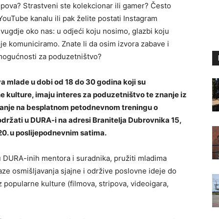
tripova? Strastveni ste kolekcionar ili gamer? Često
ouTube kanalu ili pak želite postati Instagram
svugdje oko nas: u odjeći koju nosimo, glazbi koju
oje komuniciramo. Znate li da osim izvora zabave i
 mogućnosti za poduzetništvo?
 mlade u dobi od 18 do 30 godina koji su
rne kulture, imaju interes za poduzetništvo te znanje iz
ovanje na besplatnom petodnevnom treningu o
održati u DURA-i na adresi Branitelja Dubrovnika 15,
20. u poslijepodnevnim satima.
u DURA-inih mentora i suradnika, pružiti mladima
ze osmišljavanja sjajne i održive poslovne ideje do
 popularne kulture (filmova, stripova, videoigara,