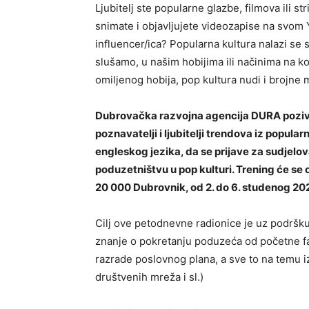
Ljubitelj ste popularne glazbe, filmova ili s
snimate i objavljujete videozapise na svom Y
influencer/ica? Popularna kultura nalazi se 
slušamo, u našim hobijima ili načinima na k
omiljenog hobija, pop kultura nudi i brojne
Dubrovačka razvojna agencija DURA poziva
poznavatelji i ljubitelji trendova iz popula
engleskog jezika, da se prijave za sudjel
poduzetništvu u pop kulturi. Trening će se 
20 000 Dubrovnik, od 2. do 6. studenog 20
Cilj ove petodnevne radionice je uz podršk
znanje o pokretanju poduzeća od početne fa
razrade poslovnog plana, a sve to na temu iz
društvenih mreža i sl.)