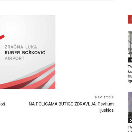
D
TV
ko
bu
Ig
Next article
još
NA POLICAMA BUTIGE ZDRAVLJA: Psyllium
ljuskice
D
T