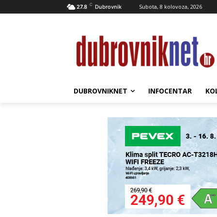
C
Subota, 8 kolovoza, 2026
27.8
Dubrovnik
DUBROVNIKNET
INFOCENTAR
KO