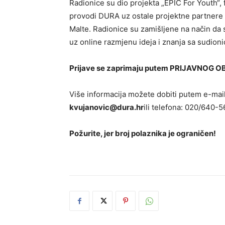
Radionice su dio projekta „EPIC For Youth“
provodi DURA uz ostale projektne partnere i
Malte. Radionice su zamišljene na način da
uz online razmjenu ideja i znanja sa sudioni
Prijave se zaprimaju putem
PRIJAVNOG O
Više informacija možete dobiti putem e-mai
kvujanovic@dura.hr
ili telefona: 020/640-5
Požurite, jer broj polaznika je ograničen!