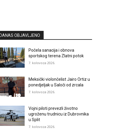
DANAS OBJAVLJENO
Počela sanacija i obnova
sportskog terena Zlatni potok
7. kolovoza 2026.
Meksički violončelist Jairo Ortiz u
ponedjeljak u Saloči od zrcala
7. kolovoza 2026.
Vojni piloti prevezli životno
ugroženu trudnicu iz Dubrovnika
u Split
7. kolovoza 2026.