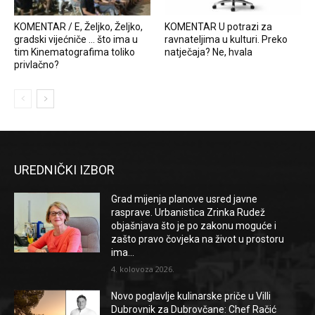
KOMENTAR / E, Željko, Željko,
KOMENTAR U potrazi za
gradski vijećniče … što ima u
ravnateljima u kulturi. Preko
tim Kinematografima toliko
natječaja? Ne, hvala
privlačno?
UREDNIČKI IZBOR
Grad mijenja planove usred javne
rasprave. Urbanistica Zrinka Rudež
objašnjava što je po zakonu moguće i
zašto pravo čovjeka na život u prostoru
ima...
4. kolovoza 2026.
Novo poglavlje kulinarske priče u Villi
Dubrovnik za Dubrovčane: Chef Račić