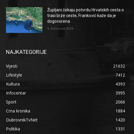
Župljani čekaju potvrdu Hrvatskih cesta o
trasi brze ceste, Franković kaže da je
dogovorena
6. kolovoza 2026.
NAJKATEGORIJE
Vijesti
21632
Lifestyle
7412
Kultura
4393
Infocentar
3995
Sport
2066
Crna kronika
1884
DubrovnikTvNet
1420
Politika
1331