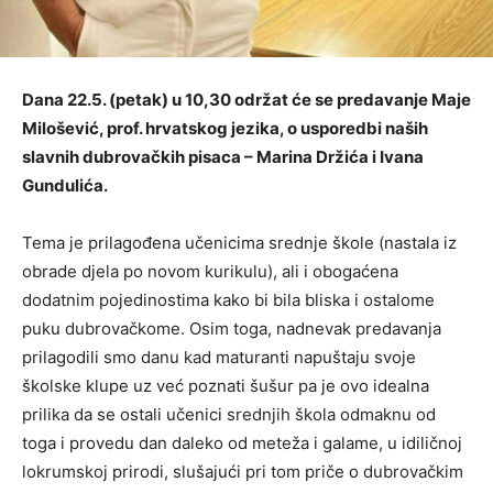
Dana 22.5. (petak) u 10,30 održat će se predavanje Maje
Milošević, prof. hrvatskog jezika, o usporedbi naših
slavnih dubrovačkih pisaca – Marina Držića i Ivana
Gundulića.
Tema je prilagođena učenicima srednje škole (nastala iz
obrade djela po novom kurikulu), ali i obogaćena
dodatnim pojedinostima kako bi bila bliska i ostalome
puku dubrovačkome. Osim toga, nadnevak predavanja
prilagodili smo danu kad maturanti napuštaju svoje
školske klupe uz već poznati šušur pa je ovo idealna
prilika da se ostali učenici srednjih škola odmaknu od
toga i provedu dan daleko od meteža i galame, u idiličnoj
lokrumskoj prirodi, slušajući pri tom priče o dubrovačkim