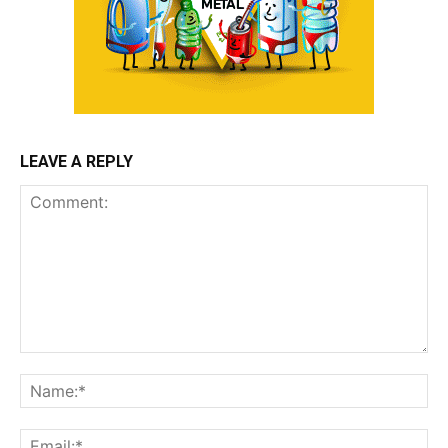
LEAVE A REPLY
Comment:
Na
Ema