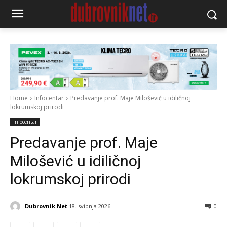
Home
Infocentar
Predavanje prof. Maje Milošević u idiličnoj
lokrumskoj prirodi
Infocentar
Predavanje prof. Maje
Milošević u idiličnoj
lokrumskoj prirodi
Dubrovnik Net
18. svibnja 2026.
0