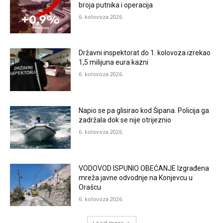
broja putnika i operacija
6. kolovoza 2026.
Državni inspektorat do 1. kolovoza izrekao
1,5 milijuna eura kazni
6. kolovoza 2026.
Napio se pa glisirao kod Šipana. Policija ga
zadržala dok se nije otrijeznio
6. kolovoza 2026.
VODOVOD ISPUNIO OBEĆANJE Izgrađena
mreža javne odvodnje na Konjevcu u
Orašcu
6. kolovoza 2026.