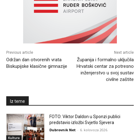
Previous article
Next article
Održan dan otvorenih vrata
Županija i formalno uključila
Biskupijske klasične gimnazije
Hrvatski centar za potresno
inženjerstvo u svoj sustav
civilne zaštite
Iz teme
FOTO: Viktor Daldon u Sponzi publici
predstavio izložbi Svjetlo Sjevera
Dubrovnik Net
-
6. kolovoza 2026.
Kultura