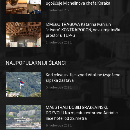
ugošćuje Michelinova chefa Koraka
3. kolovoza 2026.
IZMEĐU TRAGOVA Katarina Ivanišin
“otvara” KONTRAPOGON, novi umjetnički
prostor u TUP-u
2. kolovoza 2026.
NAJPOPULARNIJI ČLANCI
Kod crkve sv. Ilije iznad Vitaljine izvješena
srpska zastava
5. kolovoza 2026.
MAESTRALI DOBILI GRAĐEVINSKU
DOZVOLU Na mjestu restorana Adriatic
niče hotel od 22 metra
6. kolovoza 2026.