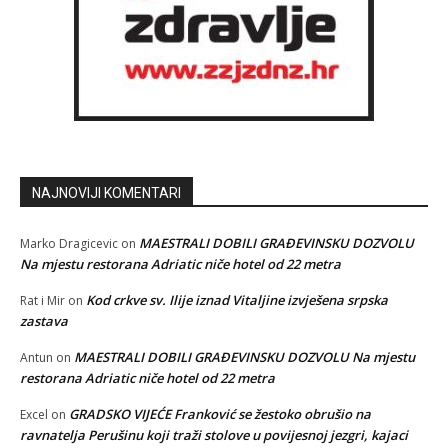
NAJNOVIJI KOMENTARI
MAESTRALI DOBILI GRAĐEVINSKU DOZVOLU
Marko Dragicevic
on
Na mjestu restorana Adriatic niče hotel od 22 metra
Kod crkve sv. Ilije iznad Vitaljine izvješena srpska
Rat i Mir
on
zastava
MAESTRALI DOBILI GRAĐEVINSKU DOZVOLU Na mjestu
Antun
on
restorana Adriatic niče hotel od 22 metra
GRADSKO VIJEĆE Franković se žestoko obrušio na
Excel
on
ravnatelja Perušinu koji traži stolove u povijesnoj jezgri, kajaci