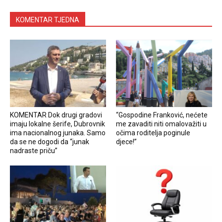
KOMENTAR TJEDNA
KOMENTAR Dok drugi gradovi
“Gospodine Franković, nećete
imaju lokalne šerife, Dubrovnik
me zavaditi niti omalovažiti u
ima nacionalnog junaka. Samo
očima roditelja poginule
da se ne dogodi da “junak
djece!”
nadraste priču”