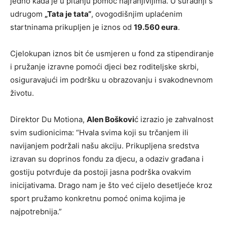
jedno kada je u pitanju pomoć najranjivijima. U suradnji s
udrugom
„Tata je tata“
, ovogodišnjim uplaćenim
startninama prikupljen je iznos od
19.560 eura
.
Cjelokupan iznos bit će usmjeren u fond za stipendiranje
i pružanje izravne pomoći djeci bez roditeljske skrbi,
osiguravajući im podršku u obrazovanju i svakodnevnom
životu.
Direktor Du Motiona,
Alen Boškovi
ć izrazio je zahvalnost
svim sudionicima: “Hvala svima koji su trčanjem ili
navijanjem podržali našu akciju. Prikupljena sredstva
izravan su doprinos fondu za djecu, a odaziv građana i
gostiju potvrđuje da postoji jasna podrška ovakvim
inicijativama. Drago nam je što već cijelo desetljeće kroz
sport pružamo konkretnu pomoć onima kojima je
najpotrebnija.”