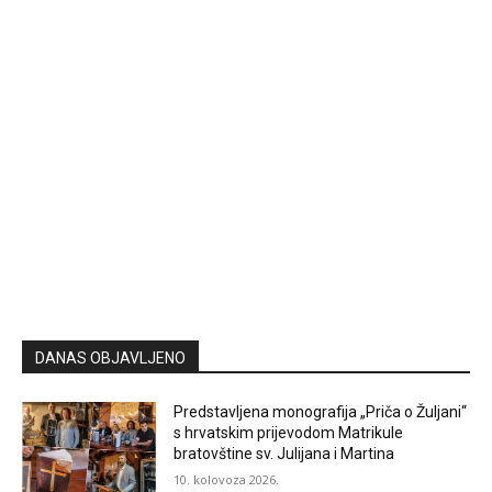
DANAS OBJAVLJENO
Predstavljena monografija „Priča o Žuljani“
s hrvatskim prijevodom Matrikule
bratovštine sv. Julijana i Martina
10. kolovoza 2026.