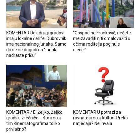
KOMENTAR Dok drugi gradovi
“Gospodine Franković, nećete
imaju lokalne šerife, Dubrovnik
me zavaditi niti omalovažiti u
ima nacionalnog junaka. Samo
očima roditelja poginule
da se ne dogodi da “junak
djece!”
nadraste priču”
KOMENTAR / E, Željko, Željko,
KOMENTAR U potrazi za
gradski vijećniče … što ima u
ravnateljima u kulturi. Preko
tim Kinematografima toliko
natječaja? Ne, hvala
privlačno?