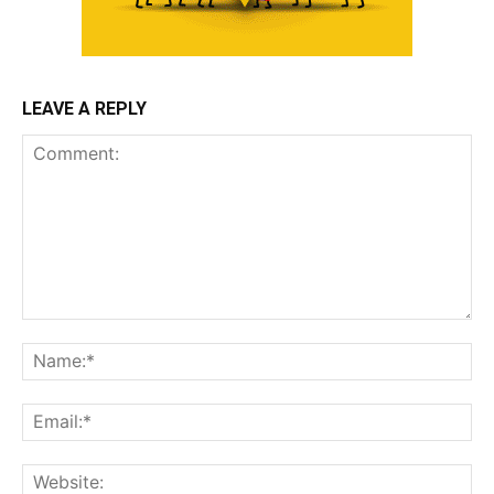
LEAVE A REPLY
Comment:
Na
Ema
Web