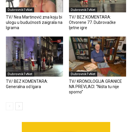
DubrovnikTvNet
DubrovnikTvNet
TV/ Nea Martinović zna koju bi
TV/ BEZ KOMENTARA:
ulogu u budućnosti zaigrala na
Otvorene 77. Dubrovačke
Igrama
ljetne igre
DubrovnikTvNet
DubrovnikTvNet
TV/ BEZ KOMENTARA:
TV/ KRONOLOGIJA GRANICE
Generalna od Igara
NA PREVLACI: “Ništa tu nije
sporno”