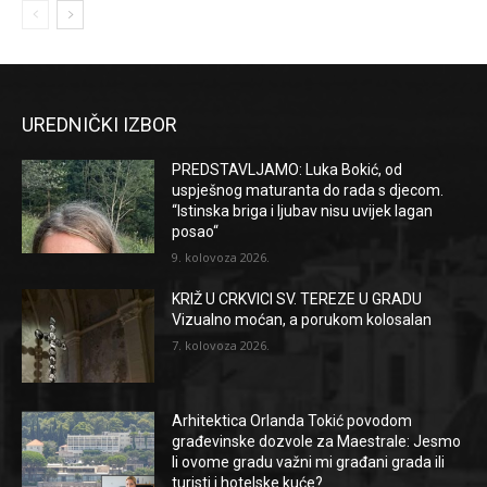
UREDNIČKI IZBOR
PREDSTAVLJAMO: Luka Bokić, od
uspješnog maturanta do rada s djecom.
“Istinska briga i ljubav nisu uvijek lagan
posao“
9. kolovoza 2026.
KRIŽ U CRKVICI SV. TEREZE U GRADU
Vizualno moćan, a porukom kolosalan
7. kolovoza 2026.
Arhitektica Orlanda Tokić povodom
građevinske dozvole za Maestrale: Jesmo
li ovome gradu važni mi građani grada ili
turisti i hotelske kuće?