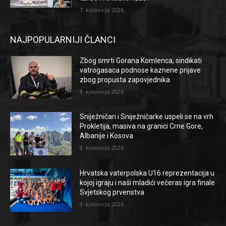
7. kolovoza 2026.
NAJPOPULARNIJI ČLANCI
Zbog smrti Gorana Komlenca, sindikati
vatrogasaca podnose kaznene prijave
zbog propusta zapovjednika
9. kolovoza 2026.
Sniježničari i Sniježničarke uspeli se na vrh
Prokletija, masiva na granici Crne Gore,
Albanije i Kosova
9. kolovoza 2026.
Hrvatska vaterpolska U16 reprezentacija u
kojoj igraju i naši mladići večeras igra finale
Svjetskog prvenstva
9. kolovoza 2026.