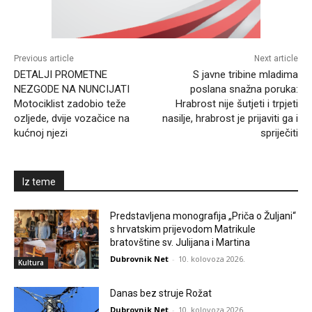
Previous article
Next article
DETALJI PROMETNE
S javne tribine mladima
NEZGODE NA NUNCIJATI
poslana snažna poruka:
Motociklist zadobio teže
Hrabrost nije šutjeti i trpjeti
ozljede, dvije vozačice na
nasilje, hrabrost je prijaviti ga i
kućnoj njezi
spriječiti
Iz teme
Predstavljena monografija „Priča o Žuljani“
s hrvatskim prijevodom Matrikule
bratovštine sv. Julijana i Martina
Dubrovnik Net
-
10. kolovoza 2026.
Kultura
Danas bez struje Rožat
Dubrovnik Net
-
10. kolovoza 2026.