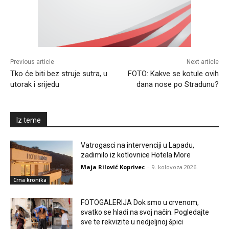
Previous article
Next article
Tko će biti bez struje sutra, u
FOTO: Kakve se kotule ovih
utorak i srijedu
dana nose po Stradunu?
Iz teme
Vatrogasci na intervenciji u Lapadu,
zadimilo iz kotlovnice Hotela More
Maja Rilović Koprivec
-
9. kolovoza 2026.
Crna kronika
FOTOGALERIJA Dok smo u crvenom,
svatko se hladi na svoj način. Pogledajte
sve te rekvizite u nedjeljnoj špici