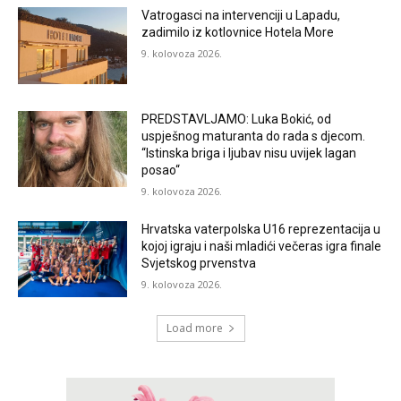
Vatrogasci na intervenciji u Lapadu,
zadimilo iz kotlovnice Hotela More
9. kolovoza 2026.
PREDSTAVLJAMO: Luka Bokić, od
uspješnog maturanta do rada s djecom.
“Istinska briga i ljubav nisu uvijek lagan
posao“
9. kolovoza 2026.
Hrvatska vaterpolska U16 reprezentacija u
kojoj igraju i naši mladići večeras igra finale
Svjetskog prvenstva
9. kolovoza 2026.
Load more