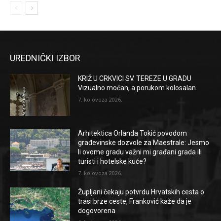
UREDNIČKI IZBOR
KRIŽ U CRKVICI SV. TEREZE U GRADU
Vizualno moćan, a porukom kolosalan
7. kolovoza 2026.
Arhitektica Orlanda Tokić povodom
građevinske dozvole za Maestrale: Jesmo
li ovome gradu važni mi građani grada ili
turisti i hotelske kuće?
7. kolovoza 2026.
Župljani čekaju potvrdu Hrvatskih cesta o
trasi brze ceste, Franković kaže da je
dogovorena