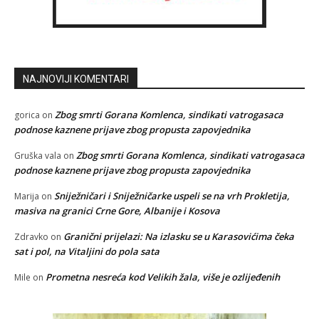
NAJNOVIJI KOMENTARI
Zbog smrti Gorana Komlenca, sindikati vatrogasaca
gorica
on
podnose kaznene prijave zbog propusta zapovjednika
Zbog smrti Gorana Komlenca, sindikati vatrogasaca
Gruška vala
on
podnose kaznene prijave zbog propusta zapovjednika
Sniježničari i Sniježničarke uspeli se na vrh Prokletija,
Marija
on
masiva na granici Crne Gore, Albanije i Kosova
Granični prijelazi: Na izlasku se u Karasovićima čeka
Zdravko
on
sat i pol, na Vitaljini do pola sata
Prometna nesreća kod Velikih žala, više je ozlijeđenih
Mile
on