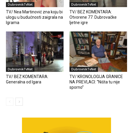
DubrovnikTvNet
DubrovnikTvNet
TV/ Nea Martinović zna koju bi
TV/ BEZ KOMENTARA:
ulogu u budućnosti zaigrala na
Otvorene 77. Dubrovačke
Igrama
ljetne igre
DubrovnikTvNet
DubrovnikTvNet
TV/ BEZ KOMENTARA:
TV/ KRONOLOGIJA GRANICE
Generalna od Igara
NA PREVLACI: “Ništa tu nije
sporno”