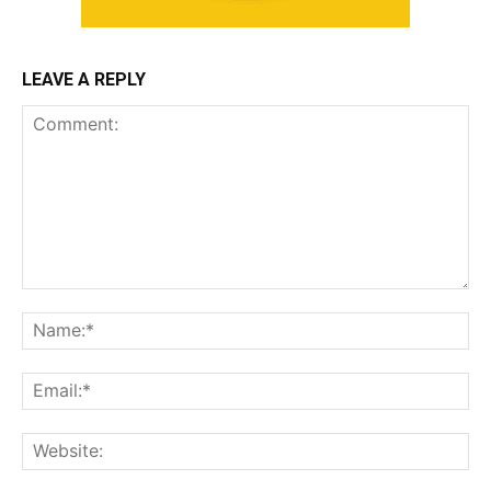
LEAVE A REPLY
Comment:
Na
Ema
Web