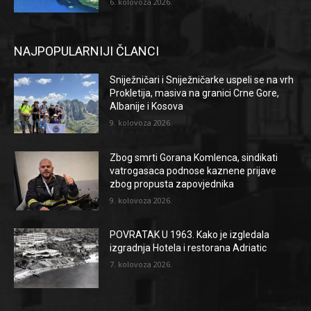
6. kolovoza 2026.
NAJPOPULARNIJI ČLANCI
Sniježničari i Sniježničarke uspeli se na vrh
Prokletija, masiva na granici Crne Gore,
Albanije i Kosova
9. kolovoza 2026.
Zbog smrti Gorana Komlenca, sindikati
vatrogasaca podnose kaznene prijave
zbog propusta zapovjednika
9. kolovoza 2026.
POVRATAK U 1963. Kako je izgledala
izgradnja Hotela i restorana Adriatic
7. kolovoza 2026.