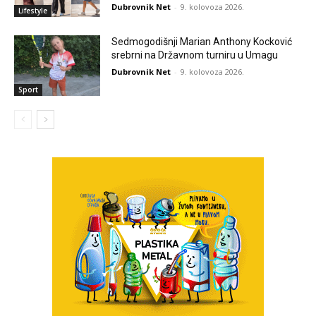
Dubrovnik Net
-
9. kolovoza 2026.
Lifestyle
Sedmogodišnji Marian Anthony Kocković
srebrni na Državnom turniru u Umagu
Dubrovnik Net
-
9. kolovoza 2026.
Sport