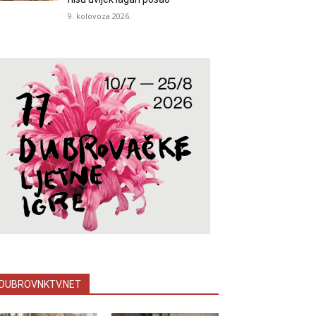
9. kolovoza 2026.
DUBROVNKTV.NET