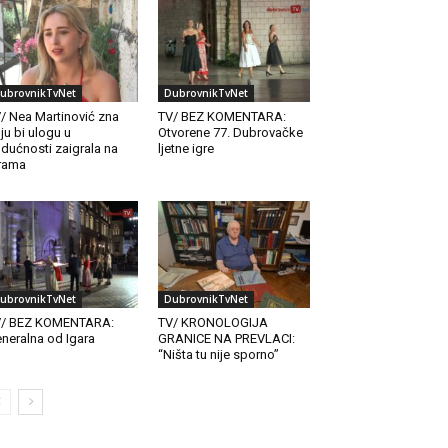
ubrovnikTvNet
DubrovnikTvNet
/ Nea Martinović zna
TV/ BEZ KOMENTARA:
ju bi ulogu u
Otvorene 77. Dubrovačke
dućnosti zaigrala na
ljetne igre
rama
ubrovnikTvNet
DubrovnikTvNet
V/ BEZ KOMENTARA:
TV/ KRONOLOGIJA
neralna od Igara
GRANICE NA PREVLACI:
“Ništa tu nije sporno”