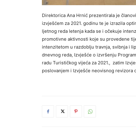
Direktorica Ana Hrnić prezentirala je članov
izvješćem za 2021. godinu te je izrazila op
ljetnog reda letenja kada se i očekuje inten
promotivne aktivnosti koje su provedene tij
intenzitetom u razdoblju travnja, svibnja i 
dnevnog reda, Izvješće o izvršenju Programa
radu Turističkog vijeća za 2021., zatim Iz
poslovanjem i Izvješće neovisnog revizora o r