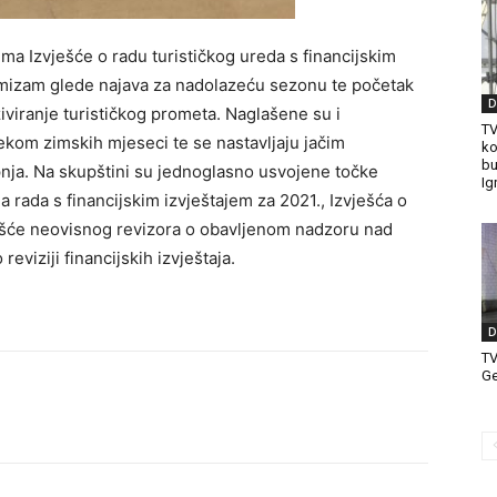
ima Izvješće o radu turističkog ureda s financijskim
timizam glede najava za nadolazeću sezonu te početak
D
ziviranje turističkog prometa. Naglašene su i
TV
ekom zimskih mjeseci te se nastavljaju jačim
ko
bu
lipnja. Na skupštini su jednoglasno usvojene točke
Ig
 rada s financijskim izvještajem za 2021., Izvješća o
vješće neovisnog revizora o obavljenom nadzoru nad
eviziji financijskih izvještaja.
D
T
Ge