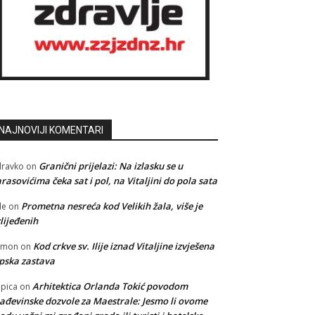
NAJNOVIJI KOMENTARI
Granični prijelazi: Na izlasku se u
ravko
on
rasovićima čeka sat i pol, na Vitaljini do pola sata
Prometna nesreća kod Velikih žala, više je
le
on
lijeđenih
Kod crkve sv. Ilije iznad Vitaljine izvješena
amon
on
pska zastava
Arhitektica Orlanda Tokić povodom
pica
on
ađevinske dozvole za Maestrale: Jesmo li ovome