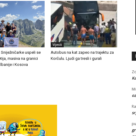
Vijesti
i Sniježničarke uspeli se
Autobus na kat zapeo na trajektu za
tija, masiva na granici
Korčulu. Ljudi ga tresli i gurali
lbanije i Kosova
Zd
Ka
Mi
oz
R
sr
pu
gr