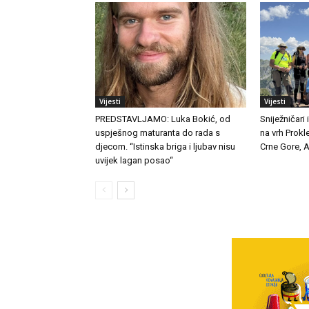
Vijesti
Vijesti
PREDSTAVLJAMO: Luka Bokić, od
Sniježničari 
uspješnog maturanta do rada s
na vrh Prokle
djecom. “Istinska briga i ljubav nisu
Crne Gore, A
uvijek lagan posao“