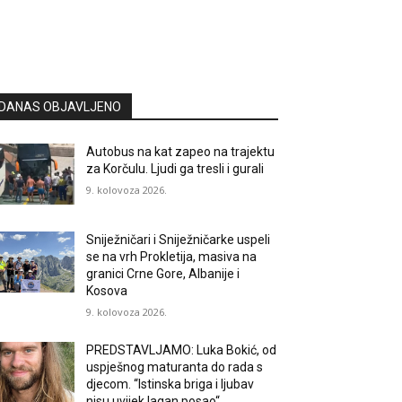
DANAS OBJAVLJENO
Autobus na kat zapeo na trajektu
za Korčulu. Ljudi ga tresli i gurali
9. kolovoza 2026.
Sniježničari i Sniježničarke uspeli
se na vrh Prokletija, masiva na
granici Crne Gore, Albanije i
Kosova
9. kolovoza 2026.
PREDSTAVLJAMO: Luka Bokić, od
uspješnog maturanta do rada s
djecom. “Istinska briga i ljubav
nisu uvijek lagan posao“