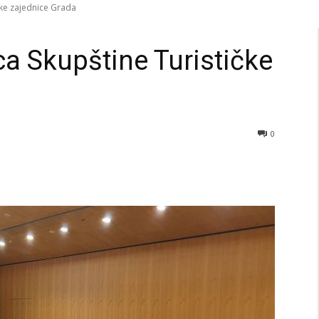
čke zajednice Grada
ca Skupštine Turističke
0