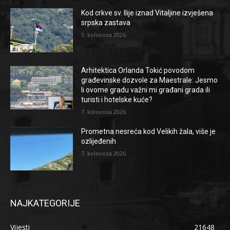
Kod crkve sv. Ilije iznad Vitaljine izvješena
srpska zastava
5. kolovoza 2026.
Arhitektica Orlanda Tokić povodom
građevinske dozvole za Maestrale: Jesmo
li ovome gradu važni mi građani grada ili
turisti i hotelske kuće?
7. kolovoza 2026.
Prometna nesreća kod Velikih žala, više je
ozlijeđenih
7. kolovoza 2026.
NAJKATEGORIJE
Vijesti
21648