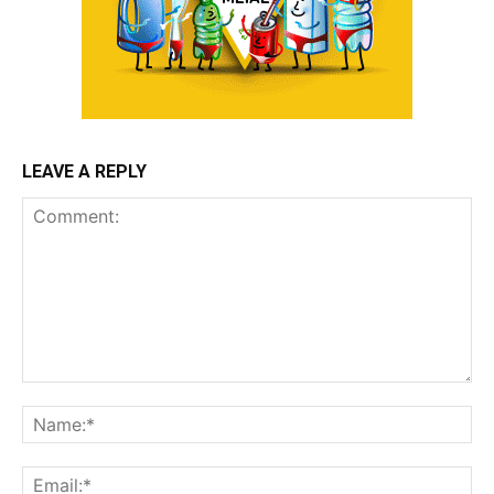
LEAVE A REPLY
Comment:
Na
Ema