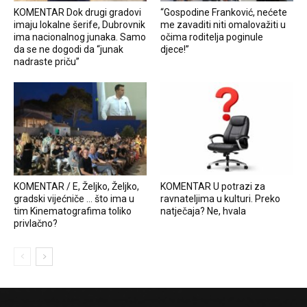
KOMENTAR Dok drugi gradovi
“Gospodine Franković, nećete
imaju lokalne šerife, Dubrovnik
me zavaditi niti omalovažiti u
ima nacionalnog junaka. Samo
očima roditelja poginule
da se ne dogodi da “junak
djece!”
nadraste priču”
KOMENTAR / E, Željko, Željko,
KOMENTAR U potrazi za
gradski vijećniče … što ima u
ravnateljima u kulturi. Preko
tim Kinematografima toliko
natječaja? Ne, hvala
privlačno?