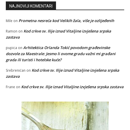
NAJNOVIJI KOMENTARI
Prometna nesreća kod Velikih žala, više je ozlijeđenih
Mile
on
Kod crkve sv. Ilije iznad Vitaljine izvješena srpska
Ramon
on
zastava
Arhitektica Orlanda Tokić povodom građevinske
pupica
on
dozvole za Maestrale: Jesmo li ovome gradu važni mi građani
grada ili turisti i hotelske kuće?
Kod crkve sv. Ilije iznad Vitaljine izvješena srpska
Srebrenićan
on
zastava
Kod crkve sv. Ilije iznad Vitaljine izvješena srpska zastava
Frane
on