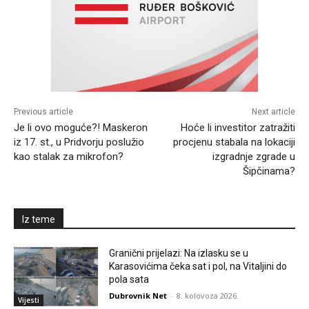
Previous article
Next article
Je li ovo moguće?! Maskeron
Hoće li investitor zatražiti
iz 17. st., u Pridvorju poslužio
procjenu stabala na lokaciji
kao stalak za mikrofon?
izgradnje zgrade u
Šipčinama?
Iz teme
Granični prijelazi: Na izlasku se u
Karasovićima čeka sat i pol, na Vitaljini do
pola sata
Dubrovnik Net
-
8. kolovoza 2026.
Vijesti