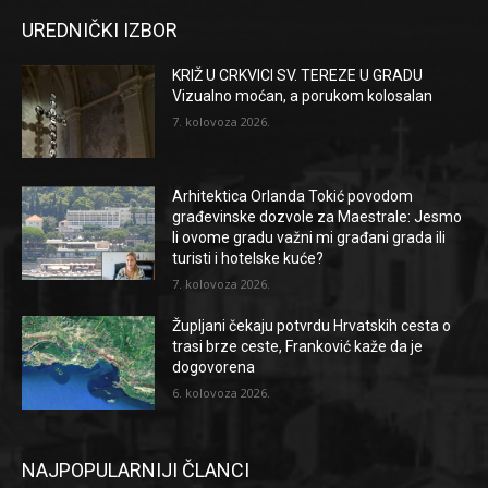
UREDNIČKI IZBOR
KRIŽ U CRKVICI SV. TEREZE U GRADU
Vizualno moćan, a porukom kolosalan
7. kolovoza 2026.
Arhitektica Orlanda Tokić povodom
građevinske dozvole za Maestrale: Jesmo
li ovome gradu važni mi građani grada ili
turisti i hotelske kuće?
7. kolovoza 2026.
Župljani čekaju potvrdu Hrvatskih cesta o
trasi brze ceste, Franković kaže da je
dogovorena
6. kolovoza 2026.
NAJPOPULARNIJI ČLANCI