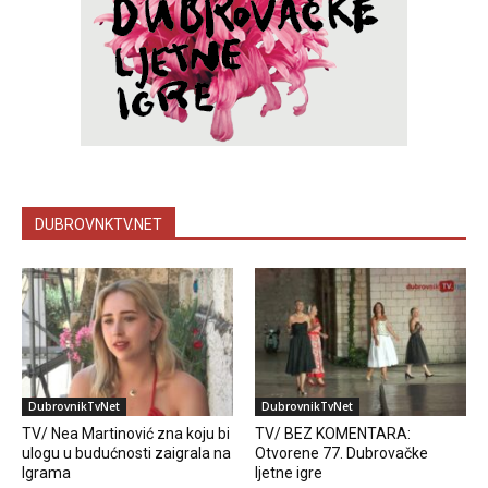
DUBROVNKTV.NET
DubrovnikTvNet
DubrovnikTvNet
TV/ Nea Martinović zna koju bi
TV/ BEZ KOMENTARA:
ulogu u budućnosti zaigrala na
Otvorene 77. Dubrovačke
Igrama
ljetne igre