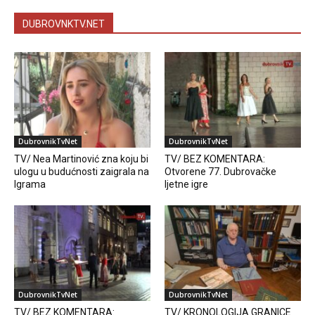
DUBROVNKTV.NET
DubrovnikTvNet
DubrovnikTvNet
TV/ Nea Martinović zna koju bi
TV/ BEZ KOMENTARA:
ulogu u budućnosti zaigrala na
Otvorene 77. Dubrovačke
Igrama
ljetne igre
DubrovnikTvNet
DubrovnikTvNet
TV/ BEZ KOMENTARA:
TV/ KRONOLOGIJA GRANICE