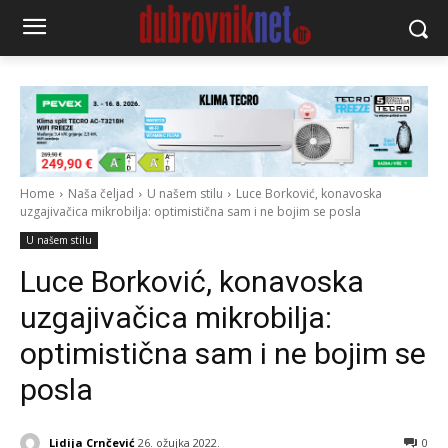
Home
Naša čeljad
U našem stilu
Luce Borković, konavoska
uzgajivačica mikrobilja: optimistična sam i ne bojim se posla
U našem stilu
Luce Borković, konavoska
uzgajivačica mikrobilja:
optimistična sam i ne bojim se
posla
Lidija Crnčević
26. ožujka 2022.
0