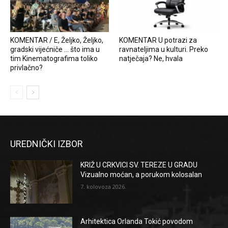
KOMENTAR / E, Željko, Željko,
KOMENTAR U potrazi za
gradski vijećniče … što ima u
ravnateljima u kulturi. Preko
tim Kinematografima toliko
natječaja? Ne, hvala
privlačno?
UREDNIČKI IZBOR
KRIŽ U CRKVICI SV. TEREZE U GRADU
Vizualno moćan, a porukom kolosalan
7. kolovoza 2026.
Arhitektica Orlanda Tokić povodom