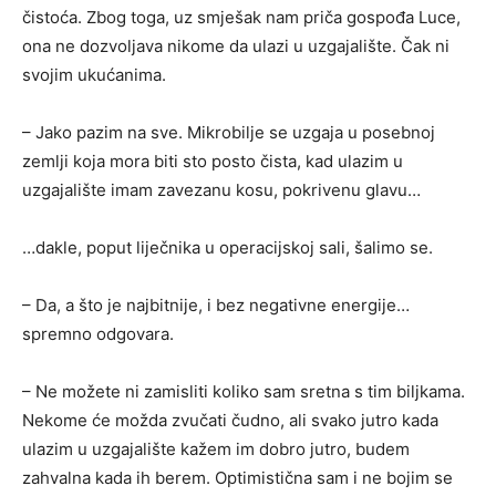
čistoća. Zbog toga, uz smješak nam priča gospođa Luce,
ona ne dozvoljava nikome da ulazi u uzgajalište. Čak ni
svojim ukućanima.
– Jako pazim na sve. Mikrobilje se uzgaja u posebnoj
zemlji koja mora biti sto posto čista, kad ulazim u
uzgajalište imam zavezanu kosu, pokrivenu glavu…
…dakle, poput liječnika u operacijskoj sali, šalimo se.
– Da, a što je najbitnije, i bez negativne energije…
spremno odgovara.
– Ne možete ni zamisliti koliko sam sretna s tim biljkama.
Nekome će možda zvučati čudno, ali svako jutro kada
ulazim u uzgajalište kažem im dobro jutro, budem
zahvalna kada ih berem. Optimistična sam i ne bojim se