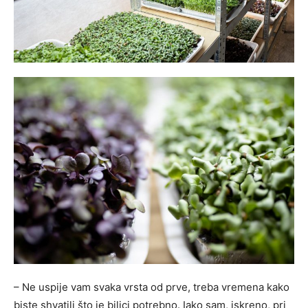
– Ne uspije vam svaka vrsta od prve, treba vremena kako
biste shvatili što je biljci potrebno. Iako sam, iskreno, pri