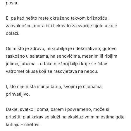
posla.
E, pa kad nešto raste okruženo takvom brižnošću i
zahvalnošću, mora biti ljekovito za svačije tijelo u koje
dolazi.
Osim što je zdravo, mikrobilje je i dekorativno, gotovo
raskošno u salatama, na sendvićima, mesnim ili ribljim
jelima, juhama… u tako nježnoj biljki krije se čitav
vatromet okusa koji se rascvjetava na nepcu.
I, što nije ništa manje bitno, svojim je cijenama
prihvatljivo.
Dakle, svatko i doma, barem i povremeno, može si
priuštiti pjat kakav se služi na ekskluzivnim mjestima gdje
kuhaju – chefovi.