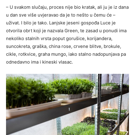
– U svakom slučaju, proces nije bio kratak, ali ju je iz dana
u dan sve više uvjeravao da je to nešto u čemu će –
uživat. I bilo je tako. Lanjske jeseni gospođa Luce je
otvorila obrt koji je nazvala Green, te zasad u ponudi ima
nekoliko stalnih vrsta poput gorušice, korijandera,
suncokreta, graška, china rose, crvene blitve, brokule,
cikle, rotkvice, graha mungo, iako stalno nadopunjava pa
odnedavno ima i kineski vlasac.