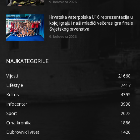
9. kolovoza 2026.
Hrvatska vaterpolska U16 reprezentacija u
kojoj igraju i naši mladići večeras igra finale
Svjetskog prvenstva
9. kolovoza 2026.
NAJKATEGORIJE
Vijesti
21668
Lifestyle
7417
Kultura
4395
Infocentar
3998
Sport
2072
Crna kronika
1886
DubrovnikTvNet
1420