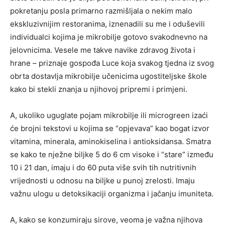
pokretanju posla primarno razmišljala o nekim malo
ekskluzivnijim restoranima, iznenadili su me i oduševili
individualci kojima je mikrobilje gotovo svakodnevno na
jelovnicima. Vesele me takve navike zdravog života i
hrane – priznaje gospođa Luce koja svakog tjedna iz svog
obrta dostavlja mikrobilje učenicima ugostiteljske škole
kako bi stekli znanja u njihovoj pripremi i primjeni.
A, ukoliko uguglate pojam mikrobilje ili microgreen izaći
će brojni tekstovi u kojima se “opjevava” kao bogat izvor
vitamina, minerala, aminokiselina i antioksidansa. Smatra
se kako te nježne biljke 5 do 6 cm visoke i “stare” između
10 i 21 dan, imaju i do 60 puta više svih tih nutritivnih
vrijednosti u odnosu na biljke u punoj zrelosti. Imaju
važnu ulogu u detoksikaciji organizma i jačanju imuniteta.
A, kako se konzumiraju sirove, veoma je važna njihova