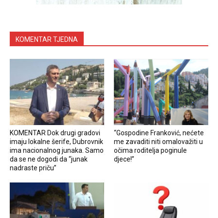
KOMENTAR TJEDNA
KOMENTAR Dok drugi gradovi
“Gospodine Franković, nećete
imaju lokalne šerife, Dubrovnik
me zavaditi niti omalovažiti u
ima nacionalnog junaka. Samo
očima roditelja poginule
da se ne dogodi da “junak
djece!”
nadraste priču”