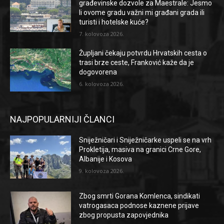
građevinske dozvole za Maestrale: Jesmo
li ovome gradu važni mi građani grada ili
turisti i hotelske kuće?
7. kolovoza 2026.
Župljani čekaju potvrdu Hrvatskih cesta o
trasi brze ceste, Franković kaže da je
dogovorena
6. kolovoza 2026.
NAJPOPULARNIJI ČLANCI
Sniježničari i Sniježničarke uspeli se na vrh
Prokletija, masiva na granici Crne Gore,
Albanije i Kosova
9. kolovoza 2026.
Zbog smrti Gorana Komlenca, sindikati
vatrogasaca podnose kaznene prijave
zbog propusta zapovjednika