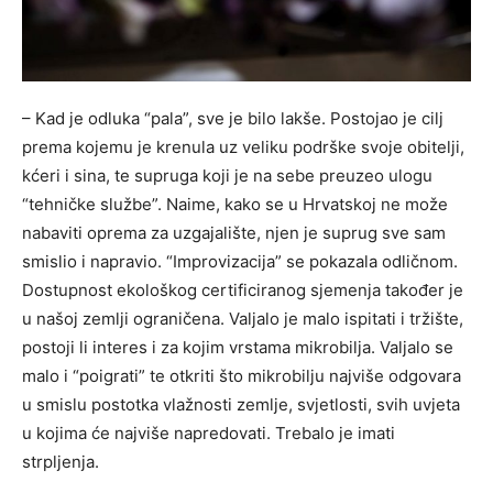
– Kad je odluka “pala”, sve je bilo lakše. Postojao je cilj
prema kojemu je krenula uz veliku podrške svoje obitelji,
kćeri i sina, te supruga koji je na sebe preuzeo ulogu
“tehničke službe”. Naime, kako se u Hrvatskoj ne može
nabaviti oprema za uzgajalište, njen je suprug sve sam
smislio i napravio. “Improvizacija” se pokazala odličnom.
Dostupnost ekološkog certificiranog sjemenja također je
u našoj zemlji ograničena. Valjalo je malo ispitati i tržište,
postoji li interes i za kojim vrstama mikrobilja. Valjalo se
malo i “poigrati” te otkriti što mikrobilju najviše odgovara
u smislu postotka vlažnosti zemlje, svjetlosti, svih uvjeta
u kojima će najviše napredovati. Trebalo je imati
strpljenja.