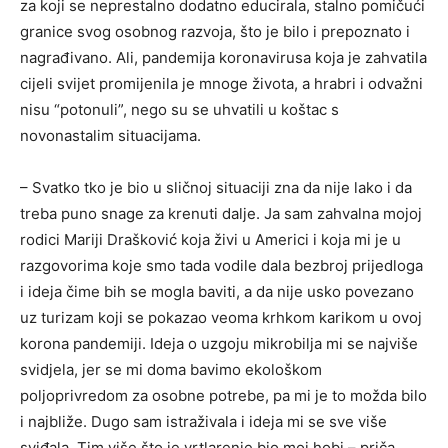
za koji se neprestalno dodatno educirala, stalno pomičući
granice svog osobnog razvoja, što je bilo i prepoznato i
nagrađivano. Ali, pandemija koronavirusa koja je zahvatila
cijeli svijet promijenila je mnoge života, a hrabri i odvažni
nisu “potonuli”, nego su se uhvatili u koštac s
novonastalim situacijama.
– Svatko tko je bio u sličnoj situaciji zna da nije lako i da
treba puno snage za krenuti dalje. Ja sam zahvalna mojoj
rodici Mariji Drašković koja živi u Americi i koja mi je u
razgovorima koje smo tada vodile dala bezbroj prijedloga
i ideja čime bih se mogla baviti, a da nije usko povezano
uz turizam koji se pokazao veoma krhkom karikom u ovoj
korona pandemiji. Ideja o uzgoju mikrobilja mi se najviše
svidjela, jer se mi doma bavimo ekološkom
poljoprivredom za osobne potrebe, pa mi je to možda bilo
i najbliže. Dugo sam istraživala i ideja mi se sve više
sviđala. Tim više što je vrtlarenje bio moj hobi – priča