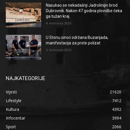
Nasukao se nekadašnji Jadrolinijin brod
Dubrovnik. Nakon 47 godina plovidbe čeka
ga tužan kraj
4. kolovoza 2026.
U Stonu sinoć održana Buzarijada,
manifestacija za prste polizat
5. kolovoza 2026.
NAJKATEGORIJE
Vijesti
21620
Lifestyle
7412
Kultura
4392
Infocentar
3994
Sport
2066