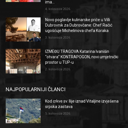
ima...
4. kolovoza 2026.
Novo poglavlje kulinarske priče u Villi
Dubrovnik za Dubrovčane: Chef Račić
ugošćuje Michelinova chefa Koraka
3. kolovoza 2026.
IZMEĐU TRAGOVA Katarina Ivanišin
“otvara” KONTRAPOGON, novi umjetnički
prostor u TUP-u
2. kolovoza 2026.
NAJPOPULARNIJI ČLANCI
Kod crkve sv. Ilije iznad Vitaljine izvješena
srpska zastava
5. kolovoza 2026.