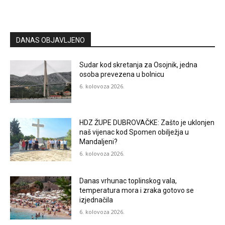
DANAS OBJAVLJENO
Sudar kod skretanja za Osojnik, jedna
osoba prevezena u bolnicu
6. kolovoza 2026.
HDZ ŽUPE DUBROVAČKE: Zašto je uklonjen
naš vijenac kod Spomen obilježja u
Mandaljeni?
6. kolovoza 2026.
Danas vrhunac toplinskog vala,
temperatura mora i zraka gotovo se
izjednačila
6. kolovoza 2026.