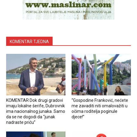
KOMENTAR TJEDNA
KOMENTAR Dok drugi gradovi
“Gospodine Franković, nećete
imaju lokalne šerife, Dubrovnik
me zavaditi niti omalovažiti u
ima nacionalnog junaka. Samo
očima roditelja poginule
da se ne dogodi da “junak
djece!”
nadraste priču”