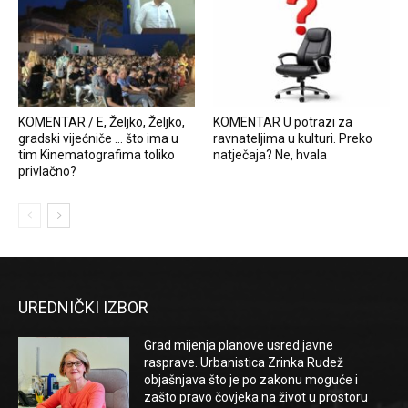
KOMENTAR / E, Željko, Željko,
KOMENTAR U potrazi za
gradski vijećniče … što ima u
ravnateljima u kulturi. Preko
tim Kinematografima toliko
natječaja? Ne, hvala
privlačno?
UREDNIČKI IZBOR
Grad mijenja planove usred javne
rasprave. Urbanistica Zrinka Rudež
objašnjava što je po zakonu moguće i
zašto pravo čovjeka na život u prostoru