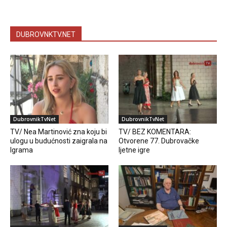
DUBROVNKTV.NET
DubrovnikTvNet
DubrovnikTvNet
TV/ Nea Martinović zna koju bi
TV/ BEZ KOMENTARA:
ulogu u budućnosti zaigrala na
Otvorene 77. Dubrovačke
Igrama
ljetne igre