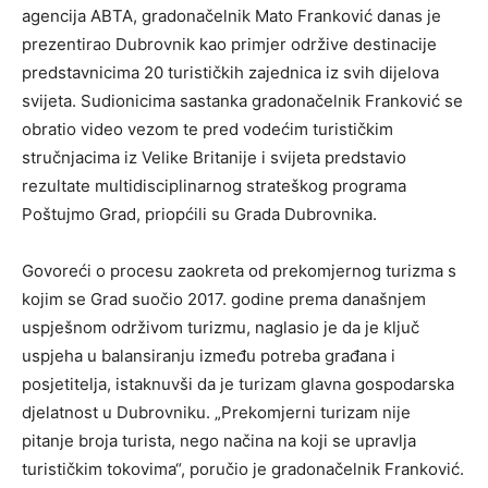
agencija ABTA, gradonačelnik Mato Franković danas je
prezentirao Dubrovnik kao primjer održive destinacije
predstavnicima 20 turističkih zajednica iz svih dijelova
svijeta. Sudionicima sastanka gradonačelnik Franković se
obratio video vezom te pred vodećim turističkim
stručnjacima iz Velike Britanije i svijeta predstavio
rezultate multidisciplinarnog strateškog programa
Poštujmo Grad, priopćili su Grada Dubrovnika.
Govoreći o procesu zaokreta od prekomjernog turizma s
kojim se Grad suočio 2017. godine prema današnjem
uspješnom održivom turizmu, naglasio je da je ključ
uspjeha u balansiranju između potreba građana i
posjetitelja, istaknuvši da je turizam glavna gospodarska
djelatnost u Dubrovniku. „Prekomjerni turizam nije
pitanje broja turista, nego načina na koji se upravlja
turističkim tokovima“, poručio je gradonačelnik Franković.