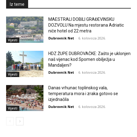
Iz teme
MAESTRALI DOBILI GRAĐEVINSKU
DOZVOLU Na mjestu restorana Adriatic
niče hotel od 22 metra
Dubrovnik Net
-
6. kolovoza 2026.
Vijesti
HDZ ŽUPE DUBROVAČKE: Zašto je uklonjen
naš vijenac kod Spomen obilježja u
Mandaljeni?
Dubrovnik Net
-
6. kolovoza 2026.
Vijesti
Danas vrhunac toplinskog vala,
temperatura mora i zraka gotovo se
izjednačila
Dubrovnik Net
-
6. kolovoza 2026.
Vijesti