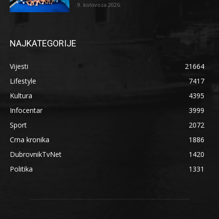
9. kolovoza 2026.
NAJKATEGORIJE
Vijesti
21664
Lifestyle
7417
Kultura
4395
Infocentar
3999
Sport
2072
Crna kronika
1886
DubrovnikTvNet
1420
Politika
1331