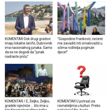
KOMENTAR Dok drugi gradovi
“Gospodine Franković, nećete
imaju lokalne šerife, Dubrovnik
me zavaditi niti omalovažiti u
ima nacionalnog junaka. Samo
očima roditelja poginule
da se ne dogodi da “junak
djece!”
nadraste priču”
KOMENTAR / E, Željko, Željko,
KOMENTAR U potrazi za
gradski vijećniče … što ima u
ravnateljima u kulturi. Preko
tim Kinematografima toliko
natječaja? Ne, hvala