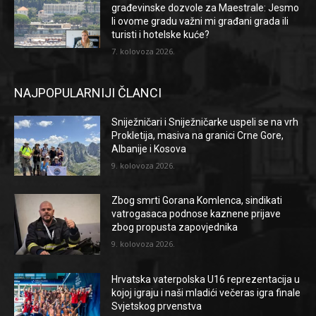
građevinske dozvole za Maestrale: Jesmo
li ovome gradu važni mi građani grada ili
turisti i hotelske kuće?
7. kolovoza 2026.
NAJPOPULARNIJI ČLANCI
Sniježničari i Sniježničarke uspeli se na vrh
Prokletija, masiva na granici Crne Gore,
Albanije i Kosova
9. kolovoza 2026.
Zbog smrti Gorana Komlenca, sindikati
vatrogasaca podnose kaznene prijave
zbog propusta zapovjednika
9. kolovoza 2026.
Hrvatska vaterpolska U16 reprezentacija u
kojoj igraju i naši mladići večeras igra finale
Svjetskog prvenstva