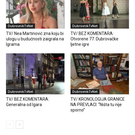
DubrovnikTvNet
DubrovnikTvNet
TV/ Nea Martinović zna koju bi
TV/ BEZ KOMENTARA:
ulogu u budućnosti zaigrala na
Otvorene 77. Dubrovačke
Igrama
ljetne igre
DubrovnikTvNet
DubrovnikTvNet
TV/ BEZ KOMENTARA:
TV/ KRONOLOGIJA GRANICE
Generalna od Igara
NA PREVLACI: “Ništa tu nije
sporno”