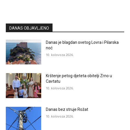
DANAS OBJAVLJENO
Danas je blagdan svetog Lovra i Pilarska
noć
10. kolovoza 2026.
Krštenje petog djeteta obitelji Zrno u
Cavtatu
10. kolovoza 2026.
Danas bez struje Rožat
10. kolovoza 2026.