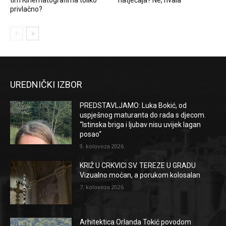
privlačno?
UREDNIČKI IZBOR
PREDSTAVLJAMO: Luka Bokić, od
uspješnog maturanta do rada s djecom.
“Istinska briga i ljubav nisu uvijek lagan
posao“
9. kolovoza 2026.
KRIŽ U CRKVICI SV. TEREZE U GRADU
Vizualno moćan, a porukom kolosalan
7. kolovoza 2026.
Arhitektica Orlanda Tokić povodom