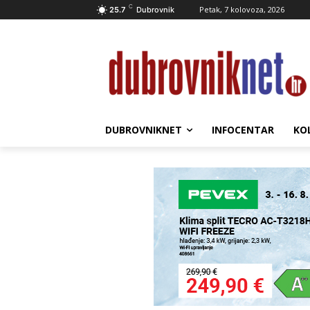
C
Petak, 7 kolovoza, 2026
25.7
Dubrovnik
DUBROVNIKNET
INFOCENTAR
KO