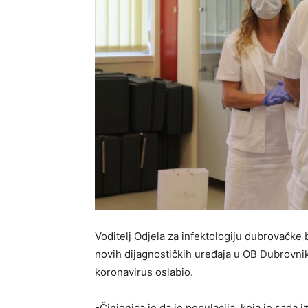
Voditelj Odjela za infektologiju dubrovačke 
novih dijagnostičkih uređaja u OB Dubrovni
koronavirus oslabio.
-Činjenica je da je populacija, koja je sada 