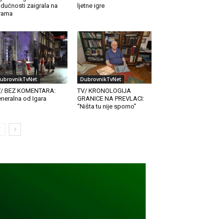
dućnosti zaigrala na
ljetne igre
rama
ubrovnikTvNet
DubrovnikTvNet
V/ BEZ KOMENTARA:
TV/ KRONOLOGIJA
neralna od Igara
GRANICE NA PREVLACI:
“Ništa tu nije sporno”