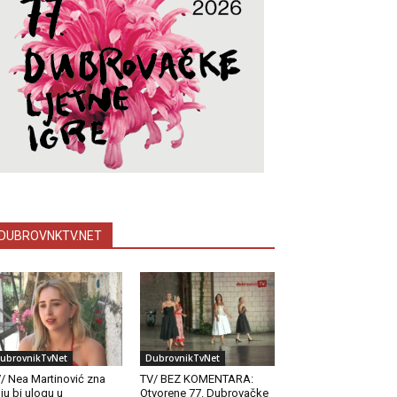
DUBROVNKTV.NET
ubrovnikTvNet
DubrovnikTvNet
/ Nea Martinović zna
TV/ BEZ KOMENTARA:
ju bi ulogu u
Otvorene 77. Dubrovačke