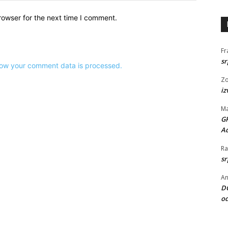
rowser for the next time I comment.
Fr
sr
ow your comment data is processed.
Zo
iz
Ma
G
Ad
Ra
sr
An
DO
od