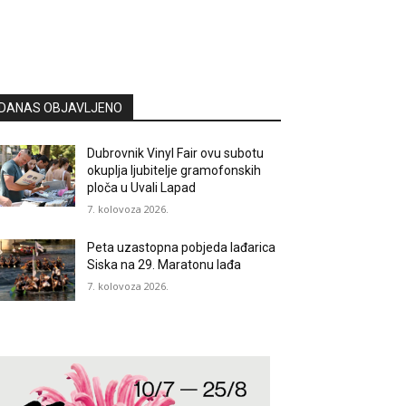
DANAS OBJAVLJENO
Dubrovnik Vinyl Fair ovu subotu
okuplja ljubitelje gramofonskih
ploča u Uvali Lapad
7. kolovoza 2026.
Peta uzastopna pobjeda lađarica
Siska na 29. Maratonu lađa
7. kolovoza 2026.