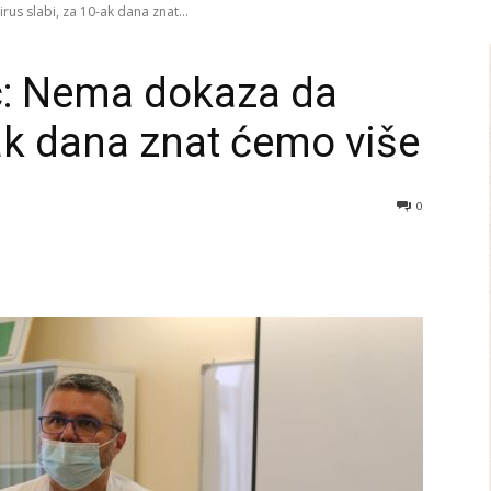
rus slabi, za 10-ak dana znat...
ić: Nema dokaza da
-ak dana znat ćemo više
0