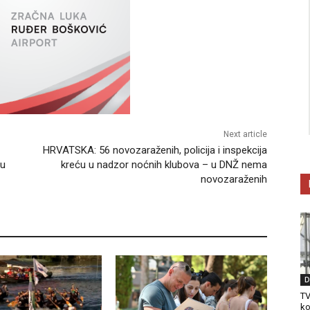
Next article
HRVATSKA: 56 novozaraženih, policija i inspekcija
nu
kreću u nadzor noćnih klubova – u DNŽ nema
novozaraženih
D
TV
ko