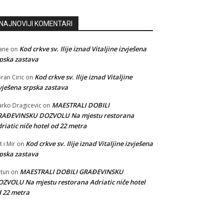
NAJNOVIJI KOMENTARI
Kod crkve sv. Ilije iznad Vitaljine izvješena
ane
on
pska zastava
Kod crkve sv. Ilije iznad Vitaljine
ran Ciric
on
vješena srpska zastava
MAESTRALI DOBILI
rko Dragicevic
on
RAĐEVINSKU DOZVOLU Na mjestu restorana
riatic niče hotel od 22 metra
Kod crkve sv. Ilije iznad Vitaljine izvješena
t i Mir
on
pska zastava
MAESTRALI DOBILI GRAĐEVINSKU
tun
on
ZVOLU Na mjestu restorana Adriatic niče hotel
 22 metra