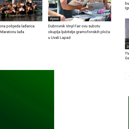
bu
Ig
Vijesti
pna pobjeda lađarica
Dubrovnik Vinyl Fair ovu subotu
. Maratonu lađa
okuplja ljubitelje gramofonskih ploča
u Uvali Lapad
D
T
Ge