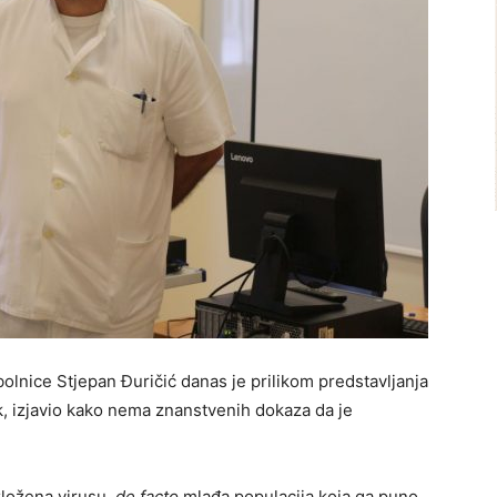
bolnice Stjepan Đuričić danas je prilikom predstavljanja
k, izjavio kako nema znanstvenih dokaza da je
izložena virusu,
de facto
mlađa populacija koja ga puno