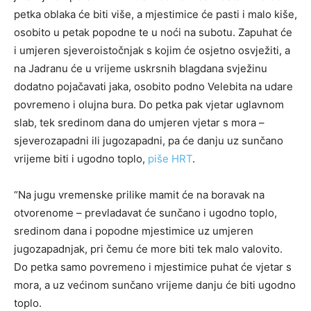
petka oblaka će biti više, a mjestimice će pasti i malo kiše,
osobito u petak popodne te u noći na subotu. Zapuhat će
i umjeren sjeveroistočnjak s kojim će osjetno osvježiti, a
na Jadranu će u vrijeme uskrsnih blagdana svježinu
dodatno pojačavati jaka, osobito podno Velebita na udare
povremeno i olujna bura. Do petka pak vjetar uglavnom
slab, tek sredinom dana do umjeren vjetar s mora –
sjeverozapadni ili jugozapadni, pa će danju uz sunčano
vrijeme biti i ugodno toplo,
piše HRT
.
“Na jugu vremenske prilike mamit će na boravak na
otvorenome – prevladavat će sunčano i ugodno toplo,
sredinom dana i popodne mjestimice uz umjeren
jugozapadnjak, pri čemu će more biti tek malo valovito.
Do petka samo povremeno i mjestimice puhat će vjetar s
mora, a uz većinom sunčano vrijeme danju će biti ugodno
toplo.