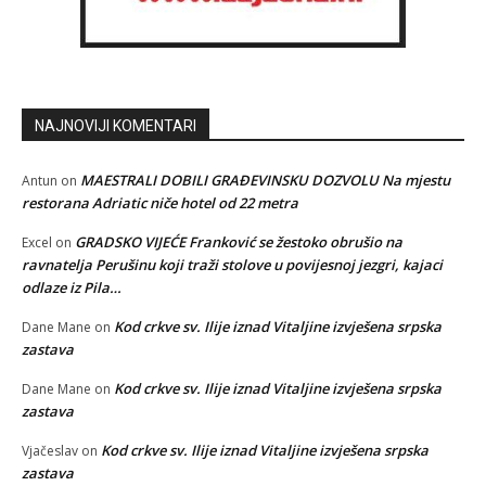
NAJNOVIJI KOMENTARI
MAESTRALI DOBILI GRAĐEVINSKU DOZVOLU Na mjestu
Antun
on
restorana Adriatic niče hotel od 22 metra
GRADSKO VIJEĆE Franković se žestoko obrušio na
Excel
on
ravnatelja Perušinu koji traži stolove u povijesnoj jezgri, kajaci
odlaze iz Pila…
Kod crkve sv. Ilije iznad Vitaljine izvješena srpska
Dane Mane
on
zastava
Kod crkve sv. Ilije iznad Vitaljine izvješena srpska
Dane Mane
on
zastava
Kod crkve sv. Ilije iznad Vitaljine izvješena srpska
Vjačeslav
on
zastava