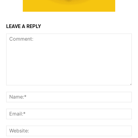
LEAVE A REPLY
Comment:
Na
Ema
Web