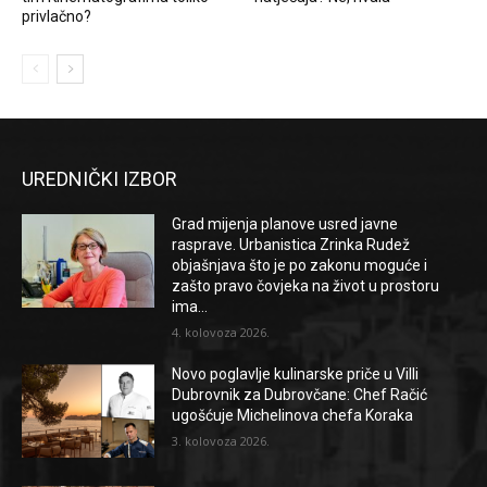
privlačno?
UREDNIČKI IZBOR
Grad mijenja planove usred javne
rasprave. Urbanistica Zrinka Rudež
objašnjava što je po zakonu moguće i
zašto pravo čovjeka na život u prostoru
ima...
4. kolovoza 2026.
Novo poglavlje kulinarske priče u Villi
Dubrovnik za Dubrovčane: Chef Račić
ugošćuje Michelinova chefa Koraka
3. kolovoza 2026.