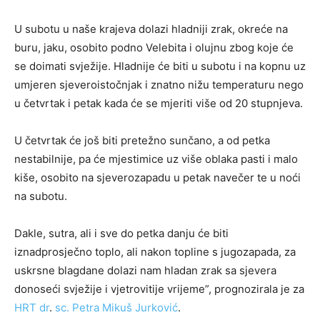
U subotu u naše krajeva dolazi hladniji zrak, okreće na
buru, jaku, osobito podno Velebita i olujnu zbog koje će
se doimati svježije. Hladnije će biti u subotu i na kopnu uz
umjeren sjeveroistočnjak i znatno nižu temperaturu nego
u četvrtak i petak kada će se mjeriti više od 20 stupnjeva.
U četvrtak će još biti pretežno sunčano, a od petka
nestabilnije, pa će mjestimice uz više oblaka pasti i malo
kiše, osobito na sjeverozapadu u petak navečer te u noći
na subotu.
Dakle, sutra, ali i sve do petka danju će biti
iznadprosječno toplo, ali nakon topline s jugozapada, za
uskrsne blagdane dolazi nam hladan zrak sa sjevera
donoseći svježije i vjetrovitije vrijeme”, prognozirala je za
HRT dr
.
sc. Petra Mikuš Jurković
.