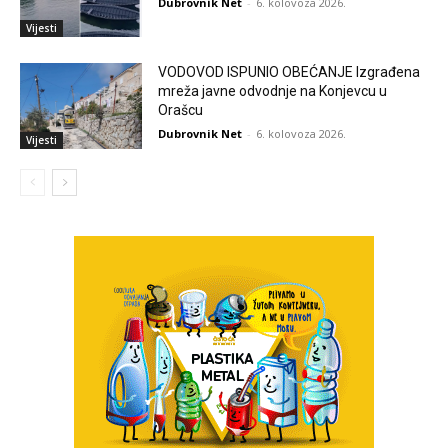
Dubrovnik Net
-
6. kolovoza 2026.
Vijesti
VODOVOD ISPUNIO OBEĆANJE Izgrađena
mreža javne odvodnje na Konjevcu u
Orašcu
Dubrovnik Net
-
6. kolovoza 2026.
Vijesti