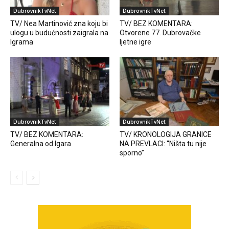
DubrovnikTvNet
DubrovnikTvNet
TV/ Nea Martinović zna koju bi
TV/ BEZ KOMENTARA:
ulogu u budućnosti zaigrala na
Otvorene 77. Dubrovačke
Igrama
ljetne igre
DubrovnikTvNet
DubrovnikTvNet
TV/ BEZ KOMENTARA:
TV/ KRONOLOGIJA GRANICE
Generalna od Igara
NA PREVLACI: “Ništa tu nije
sporno”