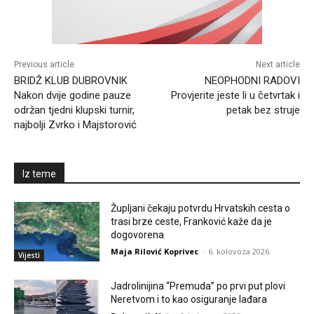
Previous article
Next article
BRIDŽ KLUB DUBROVNIK
NEOPHODNI RADOVI
Nakon dvije godine pauze
Provjerite jeste li u četvrtak i
održan tjedni klupski turnir,
petak bez struje
najbolji Zvrko i Majstorović
Iz teme
Župljani čekaju potvrdu Hrvatskih cesta o
trasi brze ceste, Franković kaže da je
dogovorena
Maja Rilović Koprivec
-
6. kolovoza 2026.
Vijesti
Jadrolinijina “Premuda” po prvi put plovi
Neretvom i to kao osiguranje lađara