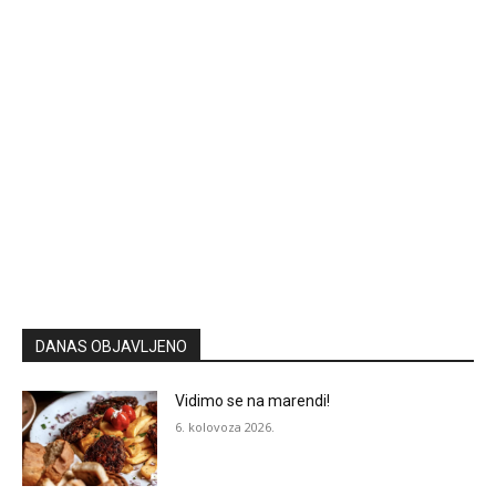
DANAS OBJAVLJENO
Vidimo se na marendi!
6. kolovoza 2026.