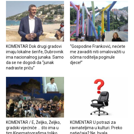
KOMENTAR Dok drugi gradovi
“Gospodine Franković, nećete
imaju lokalne šerife, Dubrovnik
me zavaditi niti omalovažiti u
ima nacionalnog junaka. Samo
očima roditelja poginule
da se ne dogodi da “junak
djece!”
nadraste priču”
KOMENTAR / E, Željko, Željko,
KOMENTAR U potrazi za
gradski vijećniče … što ima u
ravnateljima u kulturi. Preko
tim Kinematografima toliko
natječaja? Ne, hvala