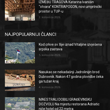
IZMEĐU TRAGOVA Katarina Ivanišin
“otvara” KONTRAPOGON, novi umjetnički
prostor u TUP-u
2. kolovoza 2026.
NAJPOPULARNIJI ČLANCI
Kod crkve sv. Ilije iznad Vitaljine izvješena
srpska zastava
5. kolovoza 2026.
Nasukao se nekadašnji Jadrolinijin brod
Dubrovnik. Nakon 47 godina plovidbe čeka
ga tužan kraj
4. kolovoza 2026.
MAESTRALI DOBILI GRAĐEVINSKU
DOZVOLU Na mjestu restorana Adriatic
niče hotel od 22 metra