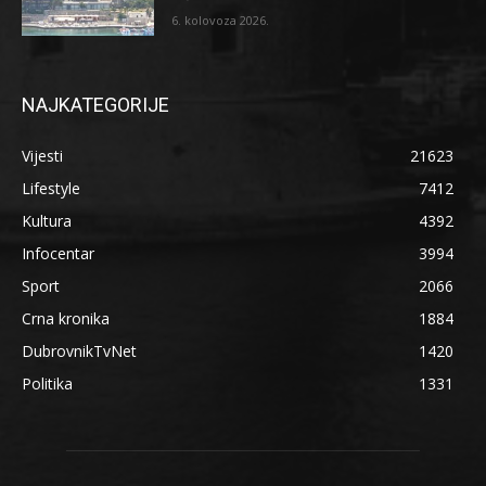
6. kolovoza 2026.
NAJKATEGORIJE
Vijesti
21623
Lifestyle
7412
Kultura
4392
Infocentar
3994
Sport
2066
Crna kronika
1884
DubrovnikTvNet
1420
Politika
1331